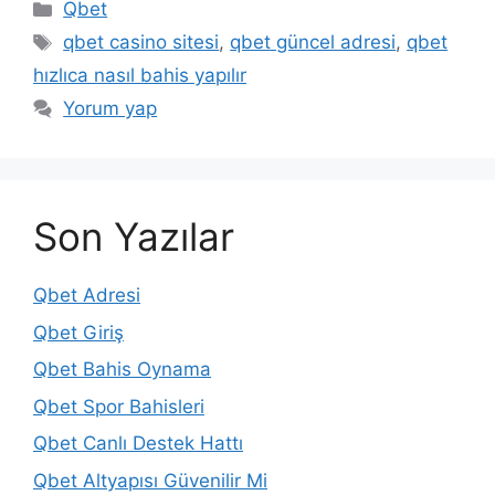
Kategoriler
Qbet
Etiketler
qbet casino sitesi
,
qbet güncel adresi
,
qbet
hızlıca nasıl bahis yapılır
Yorum yap
Son Yazılar
Qbet Adresi
Qbet Giriş
Qbet Bahis Oynama
Qbet Spor Bahisleri
Qbet Canlı Destek Hattı
Qbet Altyapısı Güvenilir Mi