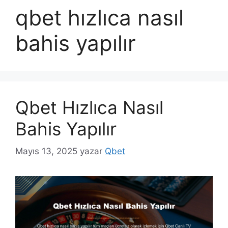
qbet hızlıca nasıl
bahis yapılır
Qbet Hızlıca Nasıl
Bahis Yapılır
Mayıs 13, 2025
yazar
Qbet