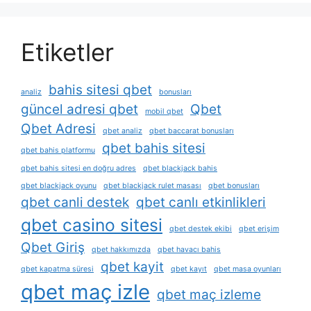
Etiketler
bahis sitesi qbet
analiz
bonusları
güncel adresi qbet
Qbet
mobil qbet
Qbet Adresi
qbet analiz
qbet baccarat bonusları
qbet bahis sitesi
qbet bahis platformu
qbet bahis sitesi en doğru adres
qbet blackjack bahis
qbet blackjack oyunu
qbet blackjack rulet masası
qbet bonusları
qbet canli destek
qbet canlı etkinlikleri
qbet casino sitesi
qbet destek ekibi
qbet erişim
Qbet Giriş
qbet hakkımızda
qbet havacı bahis
qbet kayit
qbet kapatma süresi
qbet kayıt
qbet masa oyunları
qbet maç izle
qbet maç izleme