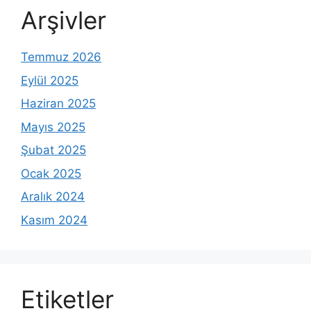
Arşivler
Temmuz 2026
Eylül 2025
Haziran 2025
Mayıs 2025
Şubat 2025
Ocak 2025
Aralık 2024
Kasım 2024
Etiketler