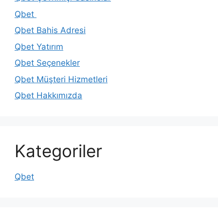
Qbet
Qbet Bahis Adresi
Qbet Yatırım
Qbet Seçenekler
Qbet Müşteri Hizmetleri
Qbet Hakkımızda
Kategoriler
Qbet