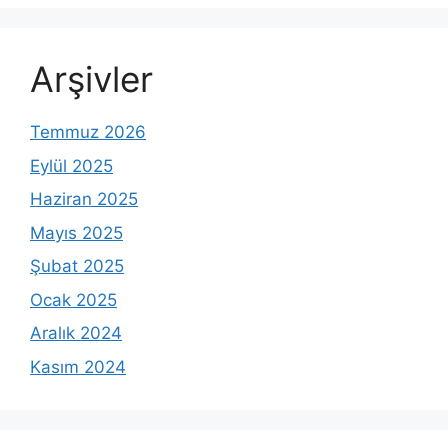
Arşivler
Temmuz 2026
Eylül 2025
Haziran 2025
Mayıs 2025
Şubat 2025
Ocak 2025
Aralık 2024
Kasım 2024