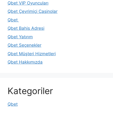
Qbet VIP Oyuncuları
Qbet Çevrimiçi Casinolar
Qbet
Qbet Bahis Adresi
Qbet Yatırım
Qbet Seçenekler
Qbet Müşteri Hizmetleri
Qbet Hakkımızda
Kategoriler
Qbet