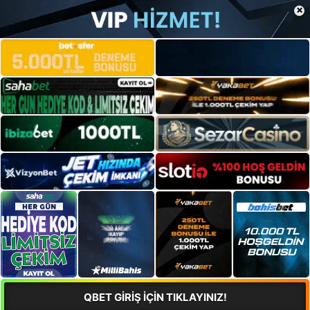
×
QBET GİRİŞ İÇİN TIKLAYINIZ!