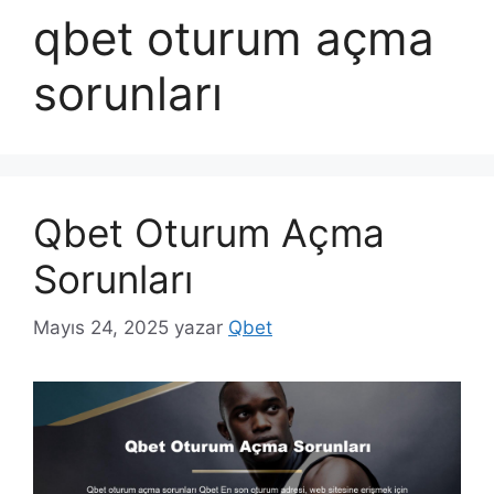
qbet oturum açma
sorunları
Qbet Oturum Açma
Sorunları
Mayıs 24, 2025
yazar
Qbet