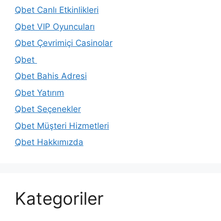
Qbet Canlı Etkinlikleri
Qbet VIP Oyuncuları
Qbet Çevrimiçi Casinolar
Qbet
Qbet Bahis Adresi
Qbet Yatırım
Qbet Seçenekler
Qbet Müşteri Hizmetleri
Qbet Hakkımızda
Kategoriler