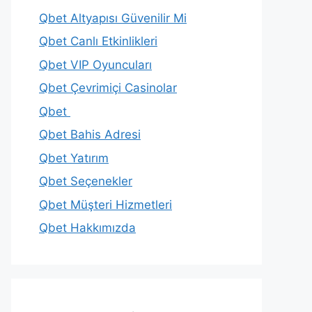
Qbet Altyapısı Güvenilir Mi
Qbet Canlı Etkinlikleri
Qbet VIP Oyuncuları
Qbet Çevrimiçi Casinolar
Qbet
Qbet Bahis Adresi
Qbet Yatırım
Qbet Seçenekler
Qbet Müşteri Hizmetleri
Qbet Hakkımızda