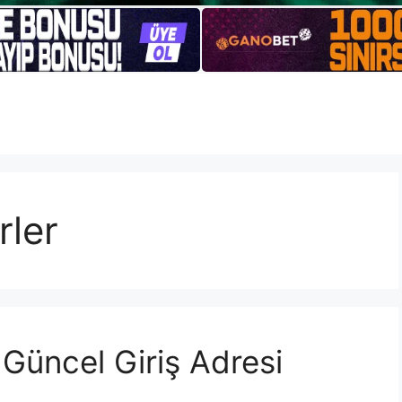
rler
 Güncel Giriş Adresi