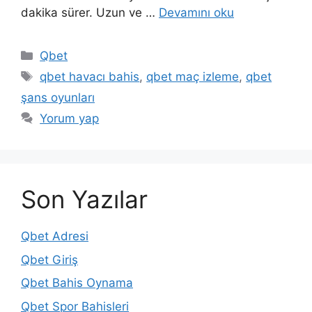
dakika sürer. Uzun ve …
Devamını oku
Kategoriler
Qbet
Etiketler
qbet havacı bahis
,
qbet maç izleme
,
qbet
şans oyunları
Yorum yap
Son Yazılar
Qbet Adresi
Qbet Giriş
Qbet Bahis Oynama
Qbet Spor Bahisleri