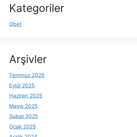
Kategoriler
Qbet
Arşivler
Temmuz 2026
Eylül 2025
Haziran 2025
Mayıs 2025
Şubat 2025
Ocak 2025
Aralık 2024