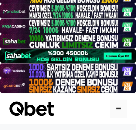
İçeriğe
atla
Menü