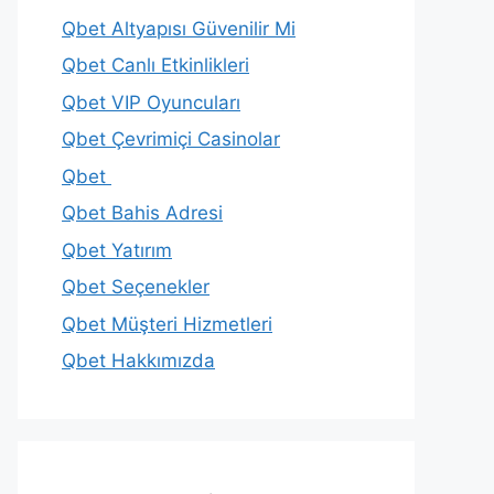
Qbet Altyapısı Güvenilir Mi
Qbet Canlı Etkinlikleri
Qbet VIP Oyuncuları
Qbet Çevrimiçi Casinolar
Qbet
Qbet Bahis Adresi
Qbet Yatırım
Qbet Seçenekler
Qbet Müşteri Hizmetleri
Qbet Hakkımızda