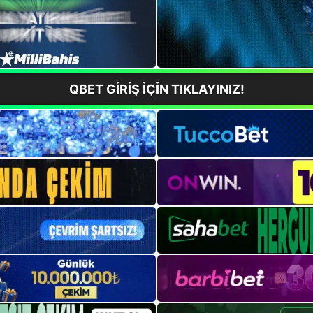
QBET GİRİŞ İÇİN TIKLAYINIZ!