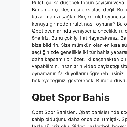
Rulet, çarka düşecek topun sayısını veya 
Bunun gerçekleşmesi pek olası değil. Bu 
kazanmanızı sağlar. Birçok rulet oyuncusun
konuya girmeden rulet nasıl oynanır? Bu o
Qbet oyunlarında yeniyseniz öncelikle rule
öneririz. Bunu çok iyi hatırlayacaksınız. B
bize bildirin. Size mümkün olan en kısa s
seçtiğinizde genellikle iki tür bahis yapars
daha kapsamlı bir özet. İki seçenekten bir
yapabilirsin. İnsanların video paylaştığı si
oynamanın farklı yollarını öğrenebilirsiniz
bekleyeceğinizi gösterecek. Burada duydu
Qbet Spor Bahis
Qbet Spor Bahisleri. Qbet bahislerinde sp
sahip olduğunu daha önce belirtmiştik. S
fazla sürpriz olur. Şirket basketbol, hokey,