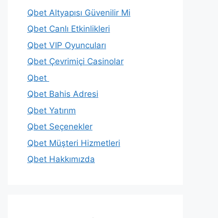
Qbet Altyapısı Güvenilir Mi
Qbet Canlı Etkinlikleri
Qbet VIP Oyuncuları
Qbet Çevrimiçi Casinolar
Qbet
Qbet Bahis Adresi
Qbet Yatırım
Qbet Seçenekler
Qbet Müşteri Hizmetleri
Qbet Hakkımızda