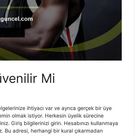
venilir Mi
gelerinize ihtiyacı var ve ayrıca gerçek bir üye
in olmak istiyor. Herkesin üyelik sürecine
niz. Giriş bilgilerinizi girin. Hesabınızı kullanmaya
iz. Bu adresi, herhangi bir kural çıkarmadan