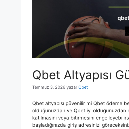
Qbet Altyapısı Gü
Temmuz 3, 2026
yazar
Qbet
Qbet altyapısı güvenilir mi Qbet ödeme bel
olduğunuzdan ve Qbet iyi olduğunuzdan em
katılmasını veya bitirmesini engelleyebilirsi
başladığınızda giriş adresinizi göreceksin