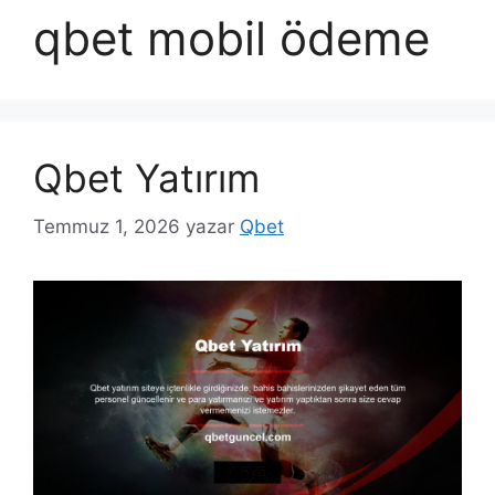
qbet mobil ödeme
Qbet Yatırım
Temmuz 1, 2026
yazar
Qbet