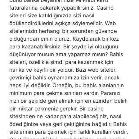
Bunu banka beyanlarınıza ve kredi kartı
faturalarına bakarak yapabilirsiniz. Casino
siteleri size katıldığınızda sizi nasıl
ödüllendirdiklerini açıkça söylemelidir. Web
sitelerinizin herhangi bir sorundan güvende
olduğundan emin oluruz. Kaydolarak bir kez
para kazanabilirsiniz. Bir şeyde iyi olduğunu
düşünüyor musun ama yapamaz mısın? Bahis
siteleri, özellikle şimdi para kazanmak için
harika ve keyifli bir yoldur. Bazı web siteleri
çevrimiçi bahis oynamamıza izin verir, ancak
hepsi iyi değildir. Örneğin, bu bahis alanlarının
minimum para çekme sınırları vardır. Paranızı
hızlı bir şekilde geri almak için en azından belirli
bir miktar çekmeniz gerekir. Bir casino
sitesinden ne kadar para alabileceğiniz, nasıl
ödediğinize veya geri çektiğinize bağlıdır. Bahis
sitelerinin para çekmek için farklı kuralları vardır.