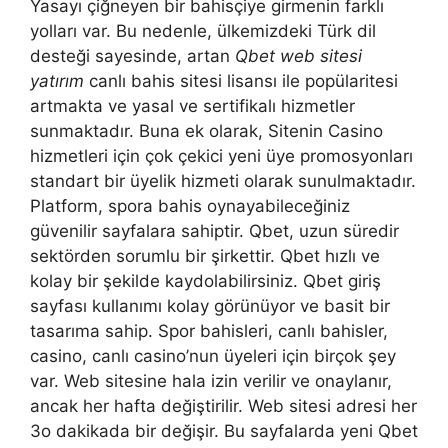
Yasayı çiğneyen bir bahisçiye girmenin farklı
yolları var. Bu nedenle, ülkemizdeki Türk dil
desteği sayesinde, artan
Qbet web sitesi
yatırım
canlı bahis sitesi lisansı ile popülaritesi
artmakta ve yasal ve sertifikalı hizmetler
sunmaktadır. Buna ek olarak, Sitenin Casino
hizmetleri için çok çekici yeni üye promosyonları
standart bir üyelik hizmeti olarak sunulmaktadır.
Platform, spora bahis oynayabileceğiniz
güvenilir sayfalara sahiptir. Qbet, uzun süredir
sektörden sorumlu bir şirkettir. Qbet hızlı ve
kolay bir şekilde kaydolabilirsiniz. Qbet giriş
sayfası kullanımı kolay görünüyor ve basit bir
tasarıma sahip. Spor bahisleri, canlı bahisler,
casino, canlı casino’nun üyeleri için birçok şey
var. Web sitesine hala izin verilir ve onaylanır,
ancak her hafta değiştirilir. Web sitesi adresi her
3o dakikada bir değişir. Bu sayfalarda yeni Qbet