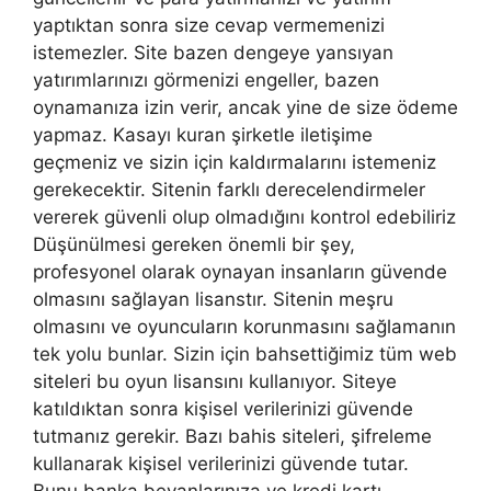
yaptıktan sonra size cevap vermemenizi
istemezler. Site bazen dengeye yansıyan
yatırımlarınızı görmenizi engeller, bazen
oynamanıza izin verir, ancak yine de size ödeme
yapmaz. Kasayı kuran şirketle iletişime
geçmeniz ve sizin için kaldırmalarını istemeniz
gerekecektir. Sitenin farklı derecelendirmeler
vererek güvenli olup olmadığını kontrol edebiliriz
Düşünülmesi gereken önemli bir şey,
profesyonel olarak oynayan insanların güvende
olmasını sağlayan lisanstır. Sitenin meşru
olmasını ve oyuncuların korunmasını sağlamanın
tek yolu bunlar. Sizin için bahsettiğimiz tüm web
siteleri bu oyun lisansını kullanıyor. Siteye
katıldıktan sonra kişisel verilerinizi güvende
tutmanız gerekir. Bazı bahis siteleri, şifreleme
kullanarak kişisel verilerinizi güvende tutar.