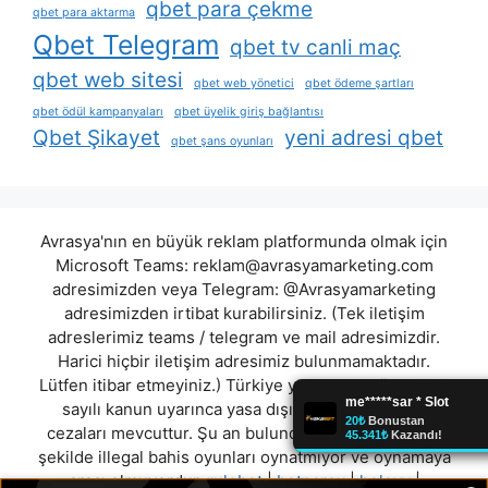
qbet para çekme
qbet para aktarma
Qbet Telegram
qbet tv canli maç
qbet web sitesi
qbet web yönetici
qbet ödeme şartları
qbet ödül kampanyaları
qbet üyelik giriş bağlantısı
Qbet Şikayet
yeni adresi qbet
qbet şans oyunları
Avrasya'nın en büyük reklam platformunda olmak için
Microsoft Teams:
reklam@avrasyamarketing.com
adresimizden veya Telegram: @Avrasyamarketing
adresimizden irtibat kurabilirsiniz. (Tek iletişim
adreslerimiz teams / telegram ve mail adresimizdir.
Harici hiçbir iletişim adresimiz bulunmamaktadır.
Lütfen itibar etmeyiniz.) Türkiye yasalarına göre 7258
sayılı kanun uyarınca yasa dışı bahis oynamanın
cezaları mevcuttur. Şu an bulunduğunuz site hiç bir
şekilde illegal bahis oyunları oynatmıyor ve oynamaya
aracı olmuyordur.
rulobet
|
betparex
|
holeyy
|