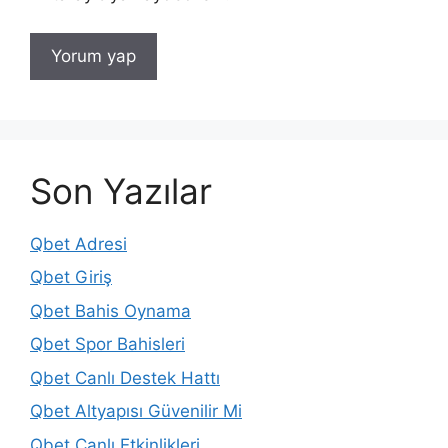
Son Yazılar
Qbet Adresi
Qbet Giriş
Qbet Bahis Oynama
Qbet Spor Bahisleri
Qbet Canlı Destek Hattı
Qbet Altyapısı Güvenilir Mi
Qbet Canlı Etkinlikleri