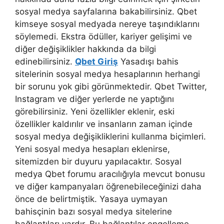
sosyal medya sayfalarına bakabilirsiniz. Qbet
kimseye sosyal medyada nereye taşındıklarını
söylemedi. Ekstra ödüller, kariyer gelişimi ve
diğer değişiklikler hakkında da bilgi
edinebilirsiniz.
Qbet Giriş
Yasadışı bahis
sitelerinin sosyal medya hesaplarının herhangi
bir sorunu yok gibi görünmektedir. Qbet Twitter,
Instagram ve diğer yerlerde ne yaptığını
görebilirsiniz. Yeni özellikler eklenir, eski
özellikler kaldırılır ve insanların zaman içinde
sosyal medya değişikliklerini kullanma biçimleri.
Yeni sosyal medya hesapları eklenirse,
sitemizden bir duyuru yapılacaktır. Sosyal
medya Qbet forumu aracılığıyla mevcut bonusu
ve diğer kampanyaları öğrenebileceğinizi daha
önce de belirtmiştik. Yasaya uymayan
bahisçinin bazı sosyal medya sitelerine
bağlantıları vardır. Bu bağlantılar engelleme