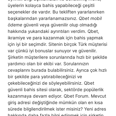
üyelerin kolayca bahis yapabileceği çeşitli
seçenekler de vardır. Bu tekliften yararlanırken
başkalarından yararlanamazsınız.
Qbet mobil
ödeme
güvenli veya güvenilir olup olmadığı
hakkında yukarıdaki ayrıntıları verdim. Qbet,
ikramiye ve para kazanmak için bahis yapmak
için iyi bir seçimdir. Sitenin birçok Türk müşterisi
var çünkü iyi bonuslar sunuyor ve güvenilir.
Şirketin müşterilere sorunlarında hızlı bir şekilde
yardımcı olan bir ekibi var. Sorularınızın
cevaplarını burada bulabilirsiniz. Ayrıca çok hızlı
bir şekilde para yatırabileceğinizi ve
çekebileceğinizi de söyleyebilirsiniz. Qbet
güvenli bahis sitesi olarak, sektörde popülerlik
kazanmaya devam ediyor. Qbet Forum. Mevcut
giriş adresi değiştiğinde mümkün olan en kısa
sürede bilgilendirilmek ister misiniz? Yeni adres
hakkında daha fazla bilgi edinmek için şirketin