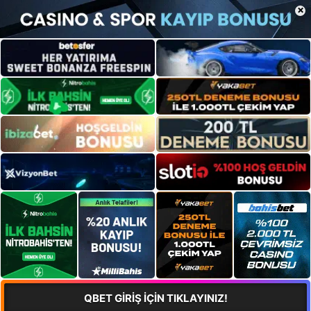
×
QBET GİRİŞ İÇİN TIKLAYINIZ!