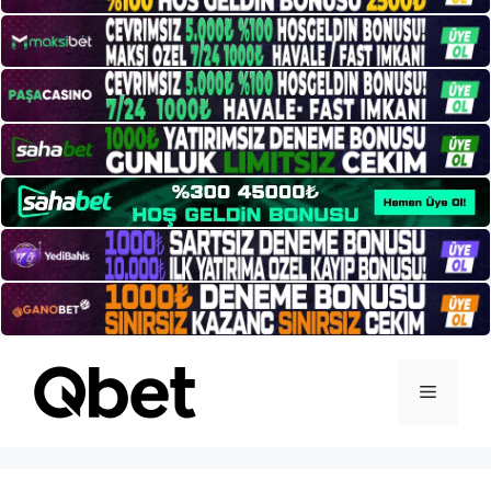
İçeriğe
atla
Menü