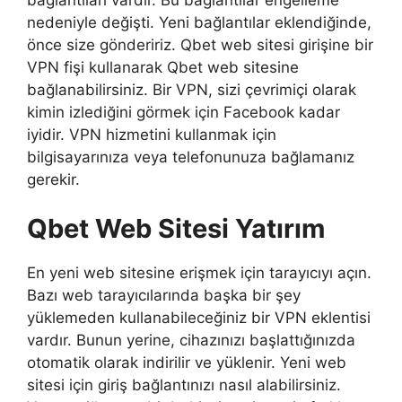
nedeniyle değişti. Yeni bağlantılar eklendiğinde,
önce size göndeririz. Qbet web sitesi girişine bir
VPN fişi kullanarak Qbet web sitesine
bağlanabilirsiniz. Bir VPN, sizi çevrimiçi olarak
kimin izlediğini görmek için Facebook kadar
iyidir. VPN hizmetini kullanmak için
bilgisayarınıza veya telefonunuza bağlamanız
gerekir.
Qbet Web Sitesi Yatırım
En yeni web sitesine erişmek için tarayıcıyı açın.
Bazı web tarayıcılarında başka bir şey
yüklemeden kullanabileceğiniz bir VPN eklentisi
vardır. Bunun yerine, cihazınızı başlattığınızda
otomatik olarak indirilir ve yüklenir. Yeni web
sitesi için giriş bağlantınızı nasıl alabilirsiniz.