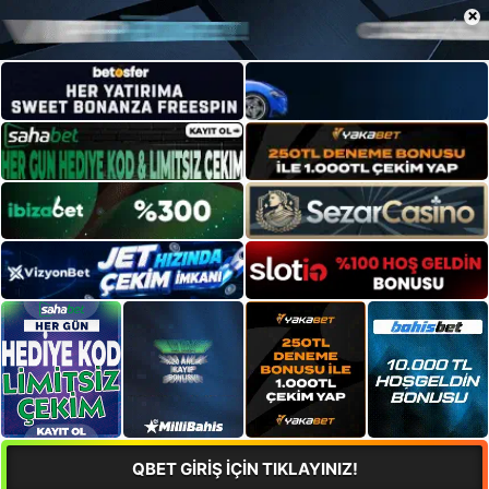
×
QBET GİRİŞ İÇİN TIKLAYINIZ!