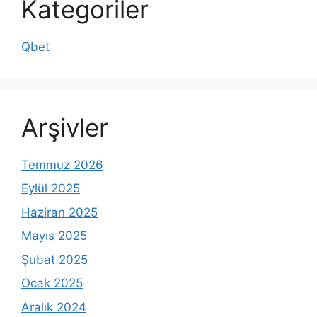
Kategoriler
Qbet
Arşivler
Temmuz 2026
Eylül 2025
Haziran 2025
Mayıs 2025
Şubat 2025
Ocak 2025
Aralık 2024