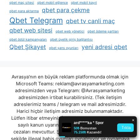
qbet maç sitesi
qbet mobil eğlence
qbet mobil kayıt
qbet para çekme
qbet para aktarma
Qbet Telegram
qbet tv canli maç
qbet web sitesi
qbet web yönetici
qbet ödeme şartları
qbet ödül kampanyaları
qbet üyelik giriş bağlantısı
Qbet Şikayet
yeni adresi qbet
qbet şans oyunları
Avrasya'nın en büyük reklam platformunda olmak için
Microsoft Teams:
reklam@avrasyamarketing.com
adresimizden veya Telegram: @Avrasyamarketing
adresimizden irtibat kurabilirsiniz. (Tek iletişim
adreslerimiz teams / telegram ve mail adresimizdir.
Harici hiçbir iletişim adresimiz bulunmamaktadır.
Lütfen itibar etmeyiniz.) Türkiye yasalarına göre 7258
sayılı kanun uyarınca yasa dışı bahis oynamanın
cezaları mevcuttur. Şu an bulunduğunuz site hiç bir
şekilde illegal bahis oyunları oynatmıyor ve oynamaya