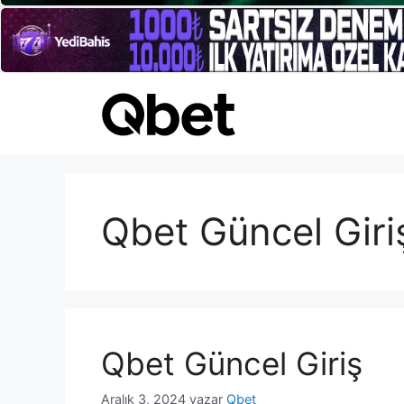
İçeriğe
atla
Qbet Güncel Giri
Qbet Güncel Giriş
Aralık 3, 2024
yazar
Qbet