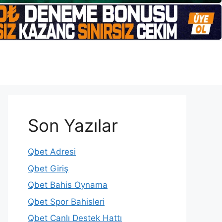
Son Yazılar
Qbet Adresi
Qbet Giriş
Qbet Bahis Oynama
Qbet Spor Bahisleri
Qbet Canlı Destek Hattı