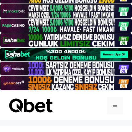
İçeriğe
atla
Menü