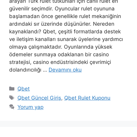
arayan Türk rulet tutkunları için canlı rulet en
güvenilir seçimdir. Oyuncular rulet oyununa
başlamadan önce genellikle rulet mekaniğinin
ardındaki sır üzerinde düşünürler. Nereden
kaynaklandı? Qbet, çeşitli formatlarda destek
ve iletişim kanalları sunarak üyelerine yardımcı
olmaya çalışmaktadır. Oyunlarında yüksek
ödemeler sunmaya odaklanan bir casino
stratejisi, casino endüstrisindeki çevrimiçi
dolandırıcılığı …
Devamını oku
Kategoriler
Qbet
Etiketler
Qbet Güncel Giriş
,
Qbet Rulet Kuponu
Yorum yap