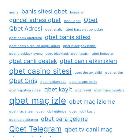
bahis sitesi qbet
analiz
bonusları
güncel adresi qbet
Qbet
mobil qbet
Qbet Adresi
qbet analiz
qbet baccarat bonusları
qbet bahis sitesi
qbet bahis platformu
qbet bahis sitesi en doğru adres
qbet blackjack bahis
qbet blackjack oyunu
qbet blackjack rulet masası
qbet bonusları
qbet canli destek
qbet canlı etkinlikleri
qbet casino sitesi
qbet destek ekibi
qbet erişim
Qbet Giriş
qbet hakkımızda
qbet havacı bahis
qbet kayit
qbet kapatma süresi
qbet kayıt
qbet masa oyunları
qbet maç izle
qbet maç izleme
qbet maç sitesi
qbet mobil eğlence
qbet mobil kayıt
qbet para çekme
qbet para aktarma
Qbet Telegram
qbet tv canli maç