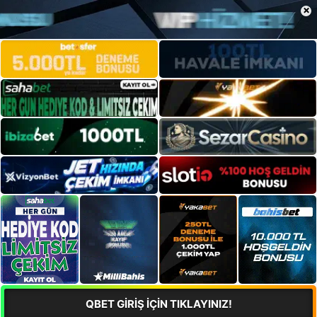
×
QBET GİRİŞ İÇİN TIKLAYINIZ!