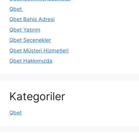
Qbet
Qbet Bahis Adresi
Qbet Yatırım
Qbet Seçenekler
Qbet Müşteri Hizmetleri
Qbet Hakkımızda
Kategoriler
Qbet