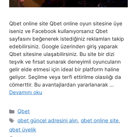
Qbet online site Qbet online oyun sitesine üye
iseniz ve Facebook kullanıyorsanız Qbet
sayfasını beğenerek istediğiniz reklamları takip
edebilirsiniz. Google üzerinden giriş yaparak
Qbet sitesine ulaşabilirsiniz. Bu site bir dizi
teşvik ve fırsat sunarak deneyimli oyuncuların
gelir elde etmesi için ideal bir platform haline
geliyor. Seçilme veya terfi ettirilme olasılığı da
cömerttir. Bu avantajlardan yararlanarak …
Devamını oku
Kategoriler
Qbet
Etiketler
qbet güncel adresini alın
,
qbet online site
,
qbet üyelik