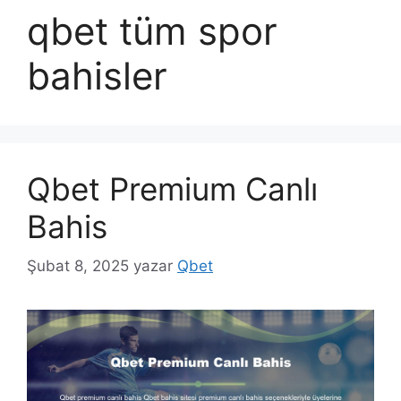
qbet tüm spor
bahisler
Qbet Premium Canlı
Bahis
Şubat 8, 2025
yazar
Qbet