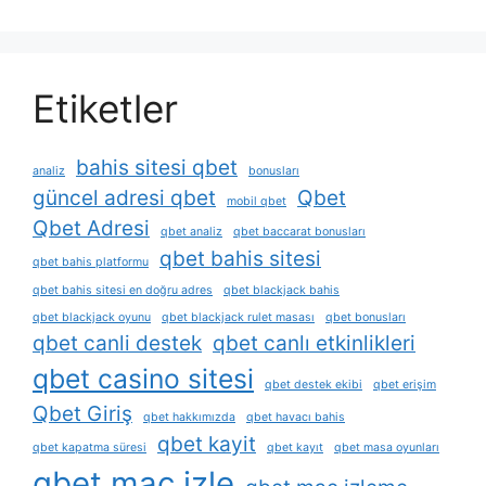
Etiketler
bahis sitesi qbet
analiz
bonusları
güncel adresi qbet
Qbet
mobil qbet
Qbet Adresi
qbet analiz
qbet baccarat bonusları
qbet bahis sitesi
qbet bahis platformu
qbet bahis sitesi en doğru adres
qbet blackjack bahis
qbet blackjack oyunu
qbet blackjack rulet masası
qbet bonusları
qbet canli destek
qbet canlı etkinlikleri
qbet casino sitesi
qbet destek ekibi
qbet erişim
Qbet Giriş
qbet hakkımızda
qbet havacı bahis
qbet kayit
qbet kapatma süresi
qbet kayıt
qbet masa oyunları
qbet maç izle