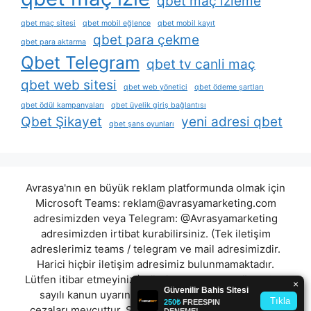
qbet maç izleme
qbet maç sitesi
qbet mobil eğlence
qbet mobil kayıt
qbet para çekme
qbet para aktarma
Qbet Telegram
qbet tv canli maç
qbet web sitesi
qbet web yönetici
qbet ödeme şartları
qbet ödül kampanyaları
qbet üyelik giriş bağlantısı
Qbet Şikayet
yeni adresi qbet
qbet şans oyunları
Avrasya'nın en büyük reklam platformunda olmak için
Microsoft Teams:
reklam@avrasyamarketing.com
adresimizden veya Telegram: @Avrasyamarketing
adresimizden irtibat kurabilirsiniz. (Tek iletişim
adreslerimiz teams / telegram ve mail adresimizdir.
Harici hiçbir iletişim adresimiz bulunmamaktadır.
Lütfen itibar etmeyiniz.) Türkiye yasalarına göre 7258
sayılı kanun uyarınca yasa dışı bahis oynamanın
cezaları mevcuttur. Şu an bulunduğunuz site hiç bir