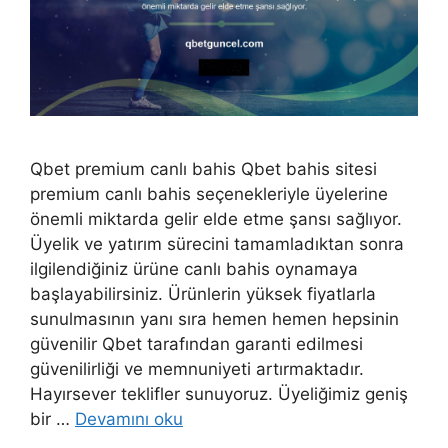
Qbet premium canlı bahis Qbet bahis sitesi
premium canlı bahis seçenekleriyle üyelerine
önemli miktarda gelir elde etme şansı sağlıyor.
Üyelik ve yatırım sürecini tamamladıktan sonra
ilgilendiğiniz ürüne canlı bahis oynamaya
başlayabilirsiniz. Ürünlerin yüksek fiyatlarla
sunulmasının yanı sıra hemen hemen hepsinin
güvenilir Qbet tarafından garanti edilmesi
güvenilirliği ve memnuniyeti artırmaktadır.
Hayırsever teklifler sunuyoruz. Üyeliğimiz geniş
bir …
Devamını oku