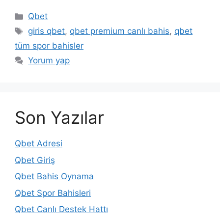
Kategoriler
Qbet
Etiketler
giris qbet
,
qbet premium canlı bahis
,
qbet
tüm spor bahisler
Yorum yap
Son Yazılar
Qbet Adresi
Qbet Giriş
Qbet Bahis Oynama
Qbet Spor Bahisleri
Qbet Canlı Destek Hattı