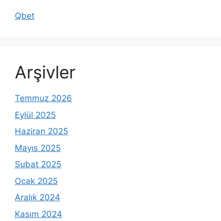
Qbet
Arşivler
Temmuz 2026
Eylül 2025
Haziran 2025
Mayıs 2025
Şubat 2025
Ocak 2025
Aralık 2024
Kasım 2024