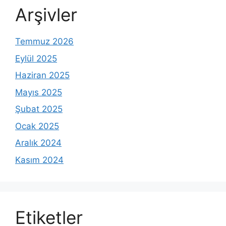
Arşivler
Temmuz 2026
Eylül 2025
Haziran 2025
Mayıs 2025
Şubat 2025
Ocak 2025
Aralık 2024
Kasım 2024
Etiketler