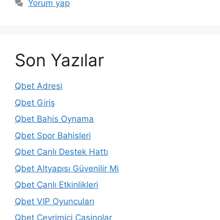
Yorum yap
Son Yazılar
Qbet Adresi
Qbet Giriş
Qbet Bahis Oynama
Qbet Spor Bahisleri
Qbet Canlı Destek Hattı
Qbet Altyapısı Güvenilir Mi
Qbet Canlı Etkinlikleri
Qbet VIP Oyuncuları
Qbet Çevrimiçi Casinolar