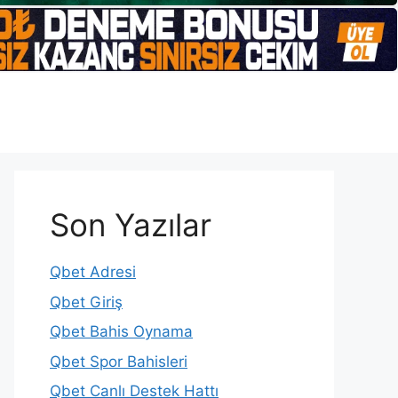
Son Yazılar
Qbet Adresi
Qbet Giriş
Qbet Bahis Oynama
Qbet Spor Bahisleri
Qbet Canlı Destek Hattı