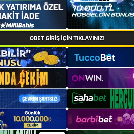
QBET GİRİŞ İÇİN TIKLAYINIZ!