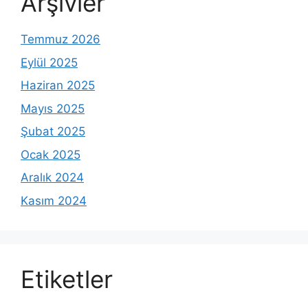
Arşivler
Temmuz 2026
Eylül 2025
Haziran 2025
Mayıs 2025
Şubat 2025
Ocak 2025
Aralık 2024
Kasım 2024
Etiketler