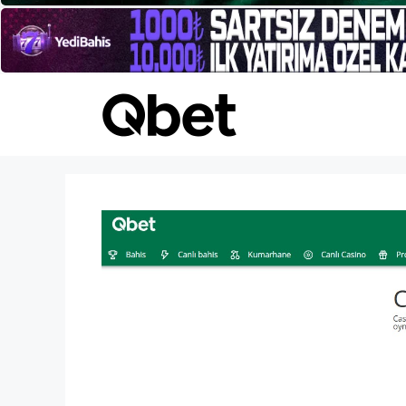
İçeriğe
atla