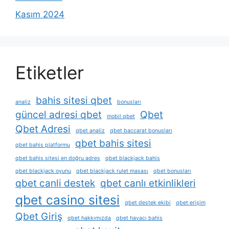
Kasım 2024
Etiketler
bahis sitesi qbet
analiz
bonusları
güncel adresi qbet
Qbet
mobil qbet
Qbet Adresi
qbet analiz
qbet baccarat bonusları
qbet bahis sitesi
qbet bahis platformu
qbet bahis sitesi en doğru adres
qbet blackjack bahis
qbet blackjack oyunu
qbet blackjack rulet masası
qbet bonusları
qbet canli destek
qbet canlı etkinlikleri
qbet casino sitesi
qbet destek ekibi
qbet erişim
Qbet Giriş
qbet hakkımızda
qbet havacı bahis