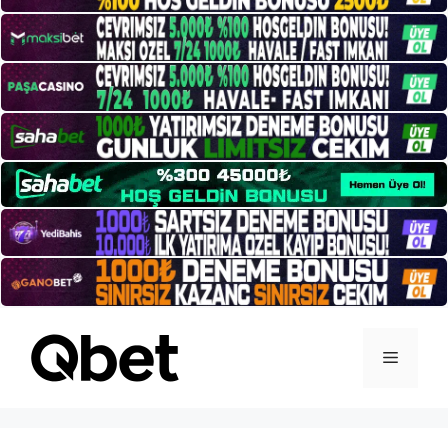
İçeriğe
atla
Menü